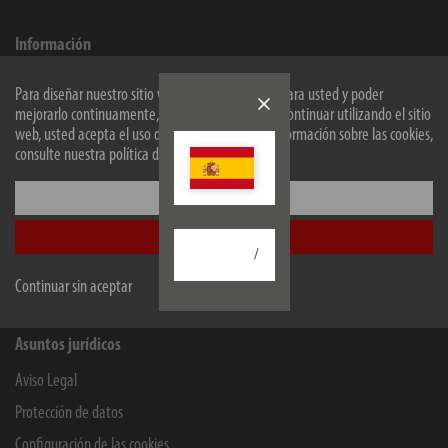
Información
Contacto para usuarios finales
Para diseñar nuestro sitio web de forma óptima para usted y poder
Servicio
mejorarlo continuamente, utilizamos cookies. Al continuar utilizando el sitio
web, usted acepta el uso de cookies. Para más información sobre las cookies,
Empresa
consulte nuestra política de privacidad.
Configurar
Minoristas y empresas
Aceptar todo
B2B Portal
/
Contact for companies
Continuar sin aceptar
Asuntos jurídicos
Aviso Legal
Protección de datos
Configuración de las cookies