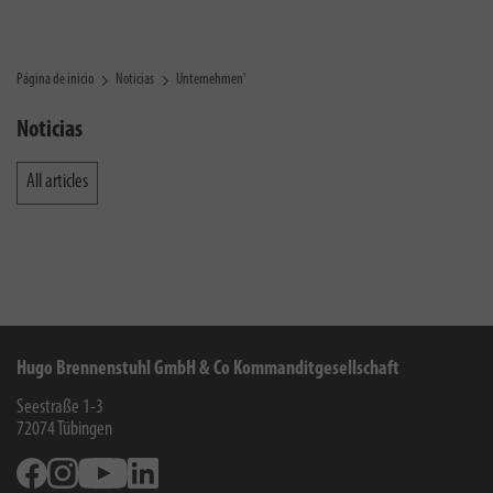
Página de inicio
Noticias
Unternehmen'
Noticias
All articles
Hugo Brennenstuhl GmbH & Co Kommanditgesellschaft
Seestraße 1-3
72074
Tübingen
Facebook
Instagram
Youtube
Linkedin