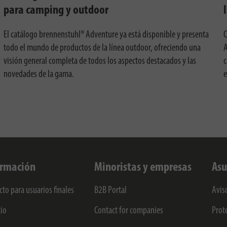
para camping y outdoor
El catálogo brennenstuhl® Adventure ya está disponible y presenta
C
todo el mundo de productos de la línea outdoor, ofreciendo una
A
visión general completa de todos los aspectos destacados y las
c
novedades de la gama.
e
ormación
Minoristas y empresas
Asu
cto para usuarios finales
B2B Portal
Avis
cio
Contact for companies
Prot