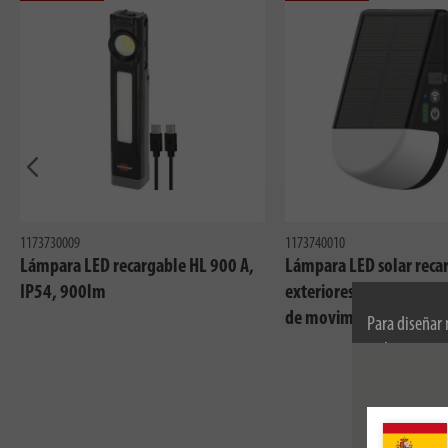
Anteriormente
1173730009
1173740010
Lámpara LED recargable HL 900 A,
Lámpara LED solar reca
IP54, 900lm
exteriores KL 300 AS co
de movimiento, IP54, 
Para diseñar
utilizamos co
información s