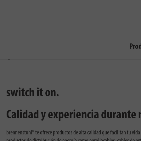
Más información
brennenstuhl® Adventure: Para aventureros y amantes de las actividades al aire libre
Pro
Anteriormente
switch it on.
Calidad y experiencia durante
brennenstuhl® te ofrece productos de alta calidad que facilitan tu vida
productos de distribución de energía como enrollacables, cables de ext