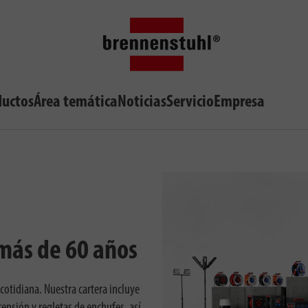
Soluciones de iluminación profesionales de brennenstuhl®
ductos
Área temática
Noticias
Servicio
Empresa
 más de 60 años
 cotidiana. Nuestra cartera incluye
ensión y regletas de enchufes, así