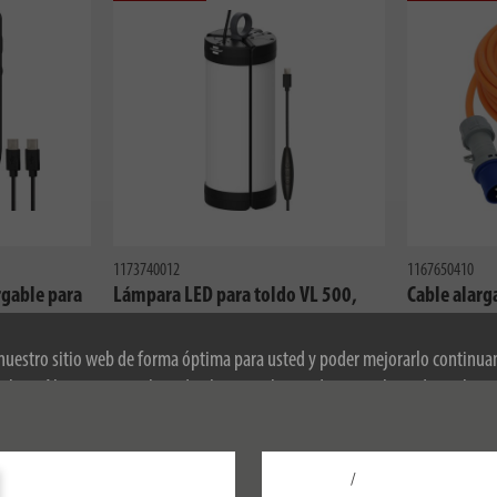
1173740012
1167650410
rgable para
Lámpara LED para toldo VL 500,
Cable alarg
n detector
IP54, 550lm
10 m H07RN
250 lm
230 V/16 A 
 nuestro sitio web de forma óptima para usted y poder mejorarlo continu
okies. Al continuar utilizando el sitio web, usted acepta el uso de cookies
obre las cookies, consulte nuestra política de privacidad.
/
Configurar