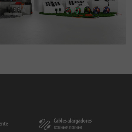
Cables alargadores
iente
exteriores
interiores