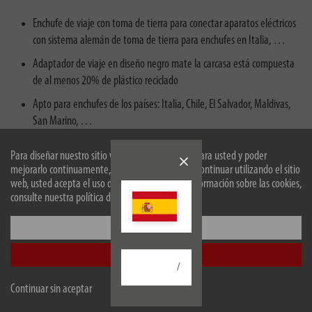
Enchufe de viaje con toma de tierra para conectar aparatos eléctricos
con sistema alemán de toma de tierra para enchufes en Italia, …
Adaptador de viaje en diseño negro mate la carcasa está compuesta
de al menos 20% de plástico reciclado
Apto para enchufes de los países: Italia, Chile, El Salvador, Maldivas,
San Marino, …
Para conectar aparatos eléctricos con sistema de toma de tierra (Tipo
Para diseñar nuestro sitio web de forma óptima para usted y poder
F) en viajes o vacaciones en países con sistema de enchufe italiano
mejorarlo continuamente, utilizamos cookies. Al continuar utilizando el sitio
(Tipo L)
web, usted acepta el uso de cookies. Para más información sobre las cookies,
consulte nuestra política de privacidad.
Adaptador de enchufe de viaje con mayor protección de contacto:
placas de plástico cierran los contactos del enchufe
Configurar
Aceptar todo
/
Descripción
Continuar sin aceptar