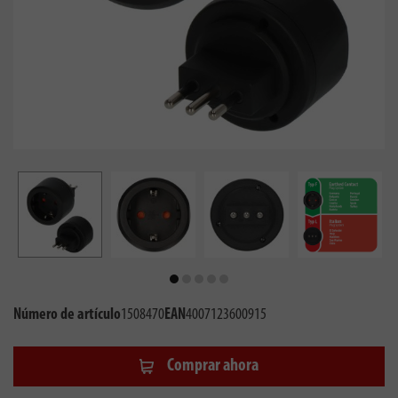
Número de artículo
1508470
EAN
4007123600915
Comprar ahora