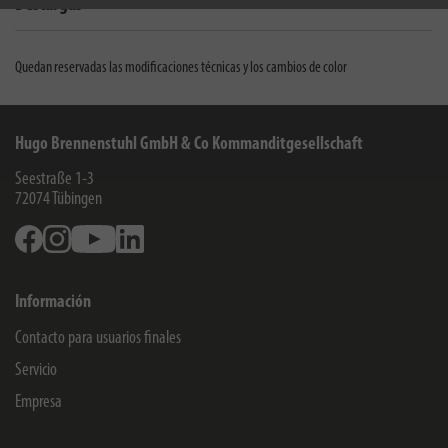
Descargas
Quedan reservadas las modificaciones técnicas y los cambios de color
Hugo Brennenstuhl GmbH & Co Kommanditgesellschaft
Seestraße 1-3
72074
Tübingen
Facebook
Instagram
Youtube
Linkedin
Información
Contacto para usuarios finales
Servicio
Empresa