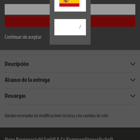
La Linterna con batería recargable e interfaz de carga USB C (cable de
Configurar
carga USB A a C de 60cm incluido) garantiza una carga flexible y
rápida - tiempo de carga aprox. 2,5h (el indicador de carga parpadea
Aceptar todo
durante el proceso de carga)
/
Continuar sin aceptar
Descripción
Alcance de la entrega
Descargas
Quedan reservadas las modificaciones técnicas y los cambios de color
Hugo Brennenstuhl GmbH & Co Kommanditgesellschaft