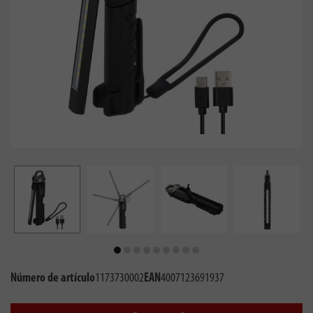
Número de artículo
1173730002
EAN
4007123691937