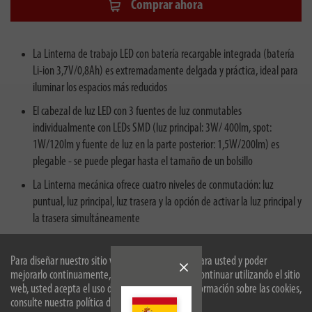
Comprar ahora
La Linterna de trabajo LED con batería recargable integrada (batería
Li-ion 3,7V/0,8Ah) es extremadamente delgada y práctica, ideal para
iluminar los espacios más reducidos
El cabezal de luz LED con 3 fuentes de luz conmutables
individualmente con LEDs SMD (luz principal: 3W/ 400lm, spot:
1W/120lm y fuente de luz en la parte posterior: 1,5W/200lm) es
plegable - se puede plegar hasta el tamaño de un bolsillo
La Linterna mecánica ofrece cuatro niveles de conmutación: luz
puntual, luz principal, luz trasera y la opción de activar la luz principal y
la trasera simultáneamente
La Lámpara tiene un gancho de 120°, una correa de transporte, 3
imanes (2 en el lateral, 1 en la base) y un clip: opciones de aplicación
Para diseñar nuestro sitio web de forma óptima para usted y poder
mejorarlo continuamente, utilizamos cookies. Al continuar utilizando el sitio
flexibles, ya que se adhiere firmemente a superficies metálicas o se
web, usted acepta el uso de cookies. Para más información sobre las cookies,
puede sujetar a bolsas
consulte nuestra política de privacidad.