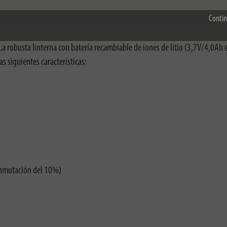
Contin
ofrece una luz extremadamente brillante gracias a su LED OSRAM, que puede
le sin escalonamientos, la luz de aproximación plana puede convertirse en 
a robusta linterna con batería recambiable de iones de litio (3,7V/4,0Ah 
s siguientes características:
onmutación del 10%)