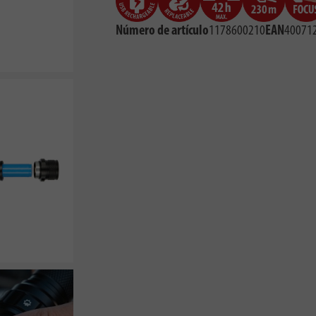
Número de artículo
1178600210
EAN
40071