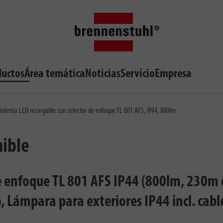
ductos
Área temática
Noticias
Servicio
Empresa
interna LED recargable con selector de enfoque TL 801 AFS, IP44, 800lm
nible
de enfoque TL 801 AFS IP44 (800lm, 230m 
, Lámpara para exteriores IP44 incl. cabl