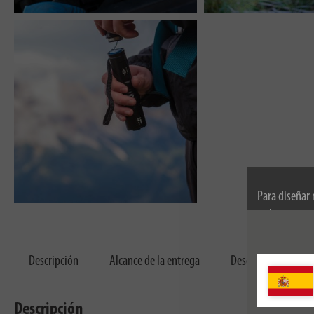
Para diseñar
utilizamos co
información s
Descripción
Alcance de la entrega
Descargas
Descripción