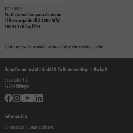
1173730008
Professional lámpara de mano
LED recargable HLA 1000 ACW,
1000+170 lm, IP54
Quedan reservadas las modificaciones técnicas y los cambios de color
Hugo Brennenstuhl GmbH & Co Kommanditgesellschaft
Seestraße 1-3
72074
Tübingen
Facebook
Instagram
Youtube
Linkedin
Información
Contacto para usuarios finales