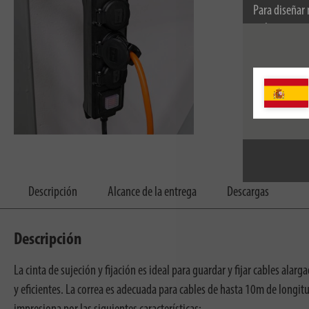
Para diseñar
utilizamos co
información s
Descripción
Alcance de la entrega
Descargas
Descripción
La cinta de sujeción y fijación es ideal para guardar y fijar cables alarg
y eficientes. La correa es adecuada para cables de hasta 10m de longitu