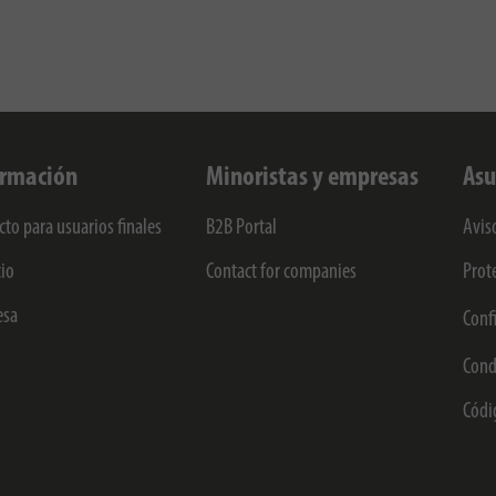
ormación
Minoristas y empresas
Asu
cto para usuarios finales
B2B Portal
Avis
cio
Contact for companies
Prot
esa
Conf
Cond
Códi