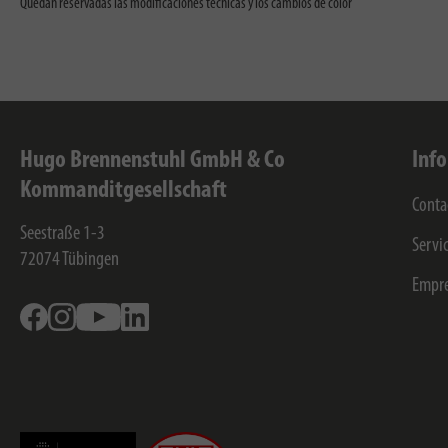
Quedan reservadas las modificaciones técnicas y los cambios de color
Hugo Brennenstuhl GmbH & Co
Inf
Kommanditgesellschaft
Conta
Seestraße 1-3
Servi
72074
Tübingen
Empr
Facebook
Instagram
Youtube
Linkedin