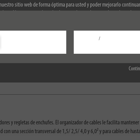
 nuestro sitio web de forma óptima para usted y poder mejorarlo continu
okies. Al continuar utilizando el sitio web, usted acepta el uso de cookies
obre las cookies, consulte nuestra política de privacidad.
/
Configurar
Aceptar todo
Contin
adores y regletas de enchufes. El organizador de cables le facilita mantener 
d con una sección transversal de 1,5/ 2,5/ 4,0 y 6,0² y para cables de has