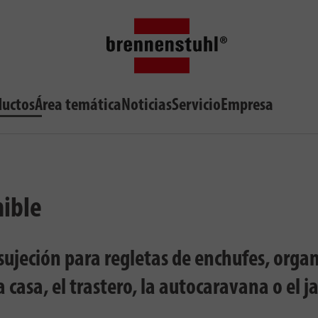
ductos
Área temática
Noticias
Servicio
Empresa
nible
e sujeción para regletas de enchufes, org
la casa, el trastero, la autocaravana o el j