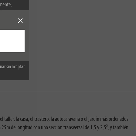
amente,
. Para más
uar sin aceptar
el taller, la casa, el trastero, la autocaravana o el jardín más ordenados
ta 25m de longitud con una sección transversal de 1,5 y 2,5², y también