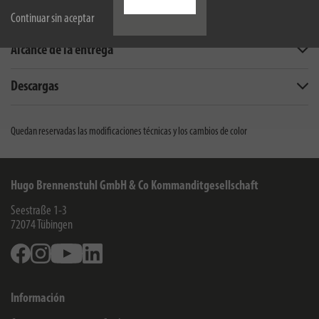
Descripción
Continuar sin aceptar
Alcance de la entrega
Descargas
Quedan reservadas las modificaciones técnicas y los cambios de color
Hugo Brennenstuhl GmbH & Co Kommanditgesellschaft
Seestraße 1-3
72074
Tübingen
Facebook
Instagram
Youtube
Linkedin
Información