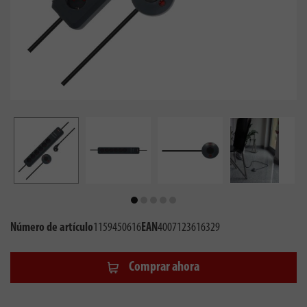
Número de artículo
1159450616
EAN
4007123616329
Comprar ahora