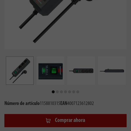
Número de artículo
1158810315
EAN
4007123612802
Comprar ahora