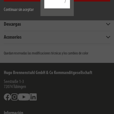
/
Continuar sin aceptar
Alcance de la entrega
Descargas
Accesorios
Quedan reservadas las modificaciones técnicas y los cambios de color
Hugo Brennenstuhl GmbH & Co Kommanditgesellschaft
Seestraße 1-3
72074
Tübingen
Facebook
Instagram
Youtube
Linkedin
Información