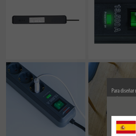
Para diseñar
utilizamos co
información s