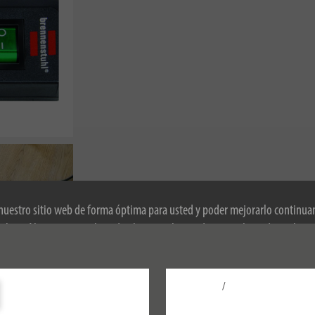
 nuestro sitio web de forma óptima para usted y poder mejorarlo continu
okies. Al continuar utilizando el sitio web, usted acepta el uso de cookies
obre las cookies, consulte nuestra política de privacidad.
/
Configurar