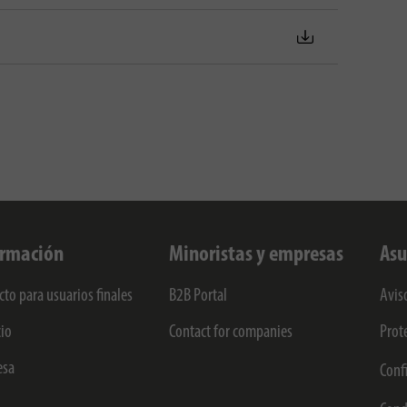
ormación
Minoristas y empresas
Asu
cto para usuarios finales
B2B Portal
Avis
cio
Contact for companies
Prot
esa
Conf