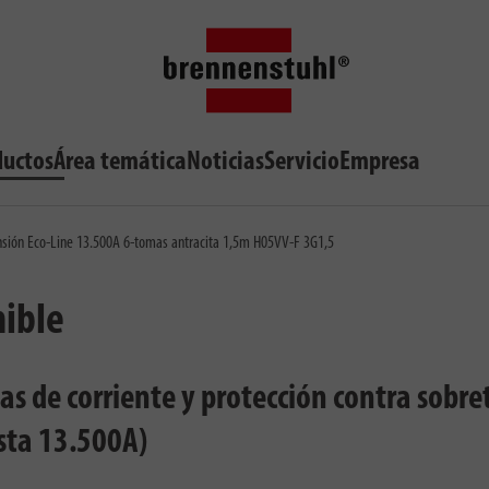
ductos
Área temática
Noticias
Servicio
Empresa
ensión Eco-Line 13.500A 6-tomas antracita 1,5m H05VV-F 3G1,5
nible
as de corriente y protección contra sobre
sta 13.500A)