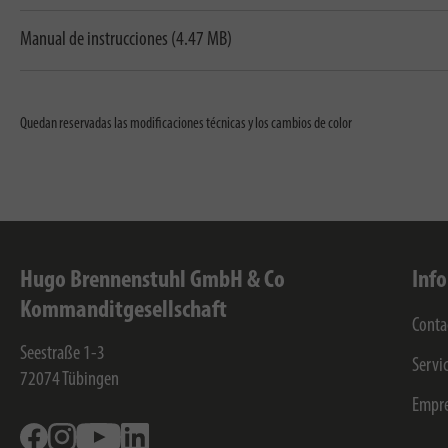
Manual de instrucciones (4.47 MB)
Quedan reservadas las modificaciones técnicas y los cambios de color
Hugo Brennenstuhl GmbH & Co
Inf
Kommanditgesellschaft
Conta
Seestraße 1-3
Servi
72074
Tübingen
Empr
Facebook
Instagram
Youtube
Linkedin