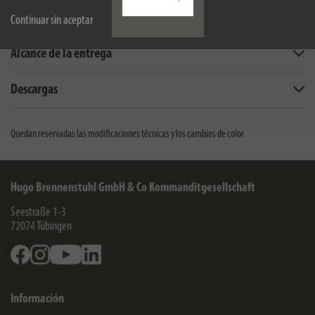
Descripción
Continuar sin aceptar
Alcance de la entrega
Descargas
Quedan reservadas las modificaciones técnicas y los cambios de color
Hugo Brennenstuhl GmbH & Co Kommanditgesellschaft
Seestraße 1-3
72074
Tübingen
Facebook
Instagram
Youtube
Linkedin
Información