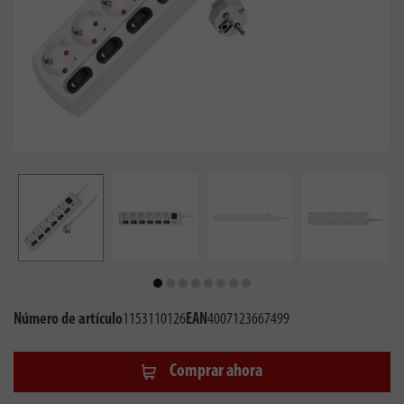
Número de artículo
1153110126
EAN
4007123667499
Comprar ahora