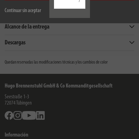
/
Continuar sin aceptar
Descripción
Alcance de la entrega
Descargas
Quedan reservadas las modificaciones técnicas y los cambios de color
Hugo Brennenstuhl GmbH & Co Kommanditgesellschaft
Seestraße 1-3
72074
Tübingen
Facebook
Instagram
Youtube
Linkedin
Información