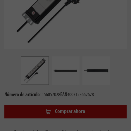
Número de artículo
1156057028
EAN
4007123662678
Comprar ahora