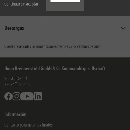
Continuar sin aceptar
Alcance de la entrega
Descargas
Quedan reservadas las modificaciones técnicas y los cambios de color
Hugo Brennenstuhl GmbH & Co Kommanditgesellschaft
Seestraße 1-3
72074
Tübingen
Facebook
Instagram
Youtube
Linkedin
Información
Contacto para usuarios finales