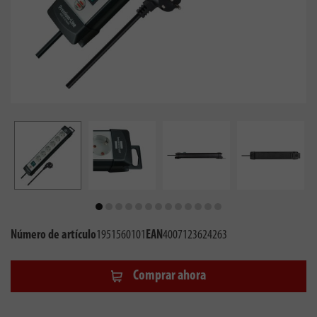
Número de artículo
1951560101
EAN
4007123624263
Comprar ahora