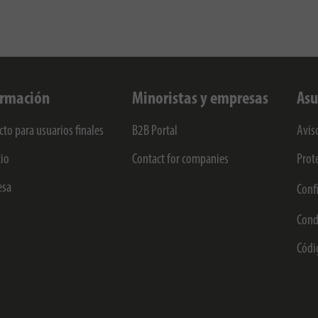
ormación
Minoristas y empresas
Asu
cto para usuarios finales
B2B Portal
Avis
cio
Contact for companies
Prot
esa
Conf
Cond
Códi