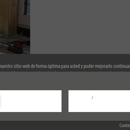
 nuestro sitio web de forma óptima para usted y poder mejorarlo continu
okies. Al continuar utilizando el sitio web, usted acepta el uso de cookies
obre las cookies, consulte nuestra política de privacidad.
/
Configurar
Aceptar todo
Contin