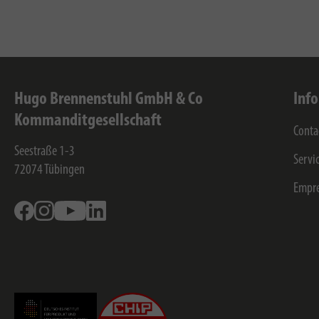
Hugo Brennenstuhl GmbH & Co
Inf
Kommanditgesellschaft
Conta
Seestraße 1-3
Servi
72074
Tübingen
Empr
Facebook
Instagram
Youtube
Linkedin