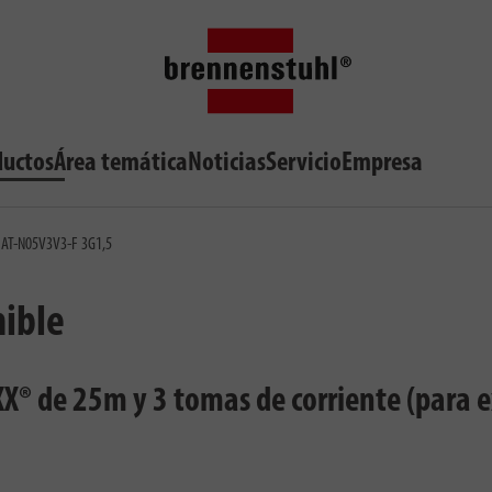
ductos
Área temática
Noticias
Servicio
Empresa
m AT-N05V3V3-F 3G1,5
nible
X® de 25m y 3 tomas de corriente (para e