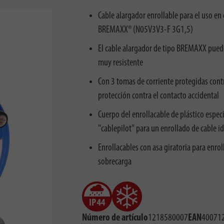
Cable alargador enrollable para el uso en
BREMAXX® (N05V3V3-F 3G1,5)
El cable alargador de tipo BREMAXX puede 
muy resistente
Con 3 tomas de corriente protegidas contr
protección contra el contacto accidental
Cuerpo del enrollacable de plástico espec
"cablepilot" para un enrollado de cable id
Enrollacables con asa giratoria para enr
sobrecarga
Número de artículo
1218580007
EAN
40071