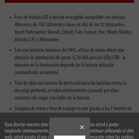
Foco de trabajo LED a batería recargable compatible con baterías
diferentes de 18V (diferentes clases de Ah) de los 10 fabricantes:
Bosch Professional, Dewalt, Einhell, Fein, Festool, Flex, Hikoki, Makita,
Metabo CAS y Milwaukee
Con una potencia luminosa del 50%, el foco de mano ofrece una
duración de iluminación de aprox. 6,7h/4Ah para los LEDs COB - la
duración de la iluminación depende de la batería utilizada
(suministrada sin batería)
Foco de obra con sistema de protección para las baterías contra la
descarga profunda, el sobrecalentamiento (causado por altas
corrientes de carga) y los fallos de la batería
Lámpara de mano y foco de trabajo en uno gracias a las 2 fuentes de
iluminación: LED SMD (1140lm) como foco potente, la luz LED COB
(2160lm) es adecuado como luz de trabajo y áreas
Para diseñar nuestro sitio web de forma óptima para usted y poder
mejorarlo continuamente, utilizamos cookies. Al continuar utilizando el sitio
Foco incl. 4 Brennenstuhl adaptadores de interfaz para las 5 marcas
web, usted acepta el uso de cookies. Para más información sobre las cookies,