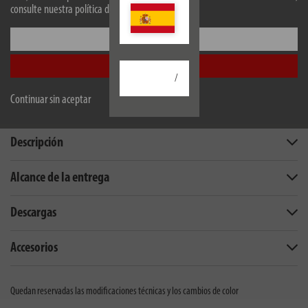
Bosch Professional, Dewalt, Makita, Metabo CAS y Milwaukee -
consulte nuestra política de privacidad.
adaptadores para otras marcas disponibles por separado -
Configurar
Brennenstuhl forma parte de AMPShare - Powered by Bosch
Professional
Aceptar todo
/
Continuar sin aceptar
Descripción
Alcance de la entrega
Descargas
Accesorios
Quedan reservadas las modificaciones técnicas y los cambios de color