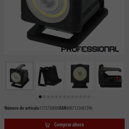
Número de artículo
1173730000
EAN
4007123681396
Comprar ahora