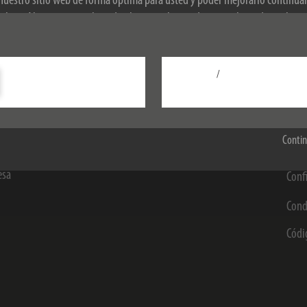
 nuestro sitio web de forma óptima para usted y poder mejorarlo continu
okies. Al continuar utilizando el sitio web, usted acepta el uso de cookies
obre las cookies, consulte nuestra política de privacidad.
/
Configurar
ormación
Minoristas y empresas
Asu
Aceptar todo
cto para usuarios finales
B2B Portal
Avis
Contin
cio
Contact for companies
Prot
esa
Conf
Cond
Códi