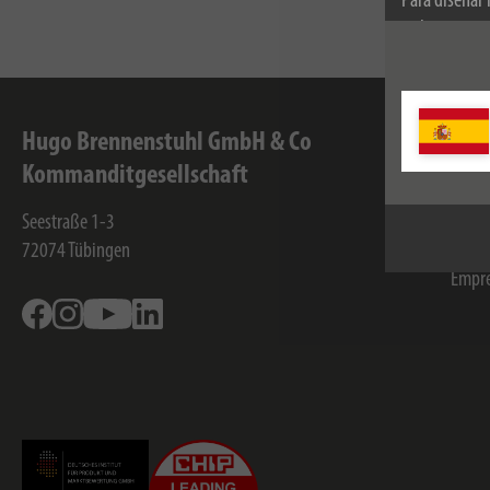
Para diseñar
utilizamos co
información s
Hugo Brennenstuhl GmbH & Co
Inf
Kommanditgesellschaft
Conta
Seestraße 1-3
Servi
72074
Tübingen
Empr
Facebook
Instagram
Youtube
Linkedin