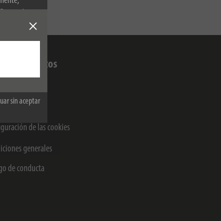
amente,
. Para más
ntos jurídicos
o Legal
uar sin aceptar
ección de datos
iguración de las cookies
iciones generales
go de conducta